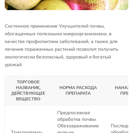
Системное применение Улучшителей почвы,
обогащенных полезными микроорганизмами, в
качестве профилактики заболеваний, а также для
лечения пораженных растений позволит получить
экологически безопасный, здоровый и богатый
урожай.
ТОРГОВОЕ
НАЗВАНИЕ,
НОРМА РАСХОДА
НАНАЗН
ДЕЙСТВУЮЩЕЕ
ПРЕПАРАТА
ПРЕП
ВЕЩЕСТВО
Предпосевная
обработка почвы.
Обеззараживание
Последов
Трихордерма-
мульчи
обработки