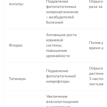
Подавление
Опрыскив
Антилус
фитопатогенных
раза за с
микроорганизмов
– возбудителей
болезней
Активация роста
корневой
Полив ра
Флорис
системы,
время цв
повышение
урожайности
Опрыскив
Подавление
растений 
фитопатогенной
Титаниум
3 настоя
микрофлоры
листьев
Увеличение
влагопоглощения