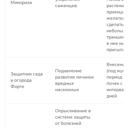
Микориза
саженцев.
растений 
проекции
желатель
сделать
небольш
траншею,
в нее мик
присыпат
Внесение
Подавление
(под муль
Защитник сада
развития личинок
период н
и огорода
вредных
почек с
Форте
насекомых
интервал
дней
Опрыскивание в
системе защиты
от болезней.