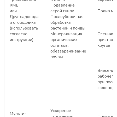
КМЕ
Подавление
или
серой гнили.
Полив му
Друг садовода
Послеуборочная
и огородника
обработка
(использовать
растений и почвы.
согласно
Минерализация
Осенняя 
инструкции)
органических
приствол
остатков,
кругов п
обеззараживание
почвы
Внесение 
рабочего
при поса
саженцев
Ускорение
Мульти-
укоренения
Полив вз