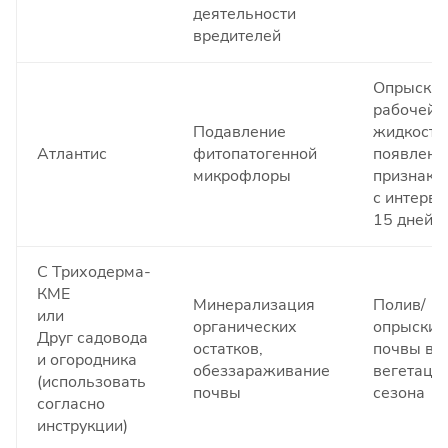
деятельности
вредителей
Опрыскив
рабочей
Подавление
жидкость
Атлантис
фитопатогенной
появлени
микрофлоры
признако
с интерва
15 дней
С Триходерма-
КМЕ
Минерализация
Полив/
или
органических
опрыскив
Друг садовода
остатков,
почвы в 
и огородника
обеззараживание
вегетаци
(использовать
почвы
сезона
согласно
инструкции)