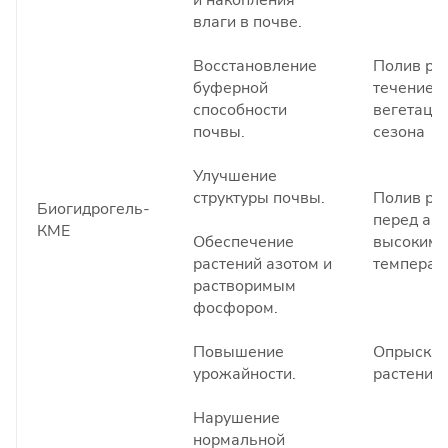
и накопления
влаги в почве.
Восстановление
Полив ра
буферной
течение
способности
вегетаци
почвы.
сезона
Улучшение
структуры почвы.
Полив ра
Биогидрогель-
перед ан
КМЕ
Обеспечение
высокими
растений азотом и
температ
растворимым
фосфором.
Повышение
Опрыскив
урожайности.
растений
Нарушение
нормальной